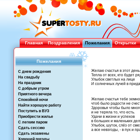
Главная
Поздравления
Пожелания
Открытки
Пожелания
Желаю счастья в этот день
С днем рождения
Тепла от всех, кто будет р
На свадьбу
Улыбок светлых на лице
На праздник
И солнечных лучей в прида
С добрым утром
Приятного вечера
Желаю счастья тебе земно
Спокойной ночи
чтоб было радости не счес
Найти хорошую работу
Здоровья чтобы было мног
Поступить в ВУЗ
и не теряла то, что есть.
Приобрести жилье
Удачи в жизни и успехов
в больших и маленьких дел
С легким паром
Улыбок, шуток, слёз от сме
Сдать сессию
а все невзгоды, - в пух и пр
Сдать экзамены
Хорошей погоды