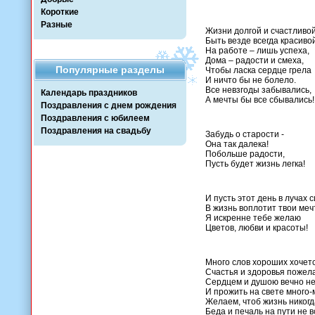
Короткие
Разные
Жизни долгой и счастливой
Быть везде всегда красивой
На работе – лишь успеха,
Дома – радости и смеха,
Популярные разделы
Чтобы ласка сердце грела
И ничто бы не болело.
Все невзгоды забывались,
Календарь праздников
А мечты бы все сбывались!
Поздравления с днем рождения
Поздравления с юбилеем
Поздравления на свадьбу
Забудь о старости -
Она так далека!
Побольше радости,
Пусть будет жизнь легка!
И пусть этот день в лучах с
В жизнь воплотит твои меч
Я искренне тебе желаю
Цветов, любви и красоты!
Много слов хороших хочетс
Счастья и здоровья пожела
Сердцем и душою вечно не
И прожить на свете много-м
Желаем, чтоб жизнь никогд
Беда и печаль на пути не в