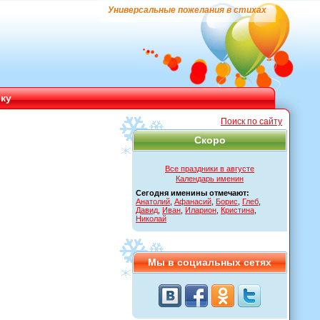
Универсальные пожелания в стихах
ику
Поиск по сайту
Скоро
Все праздники в августе
Календарь именин
Сегодня именины отмечают:
Анатолий
,
Афанасий
,
Борис
,
Глеб
,
Давид
,
Иван
,
Иларион
,
Кристина
,
Николай
Мы в социальных сетях