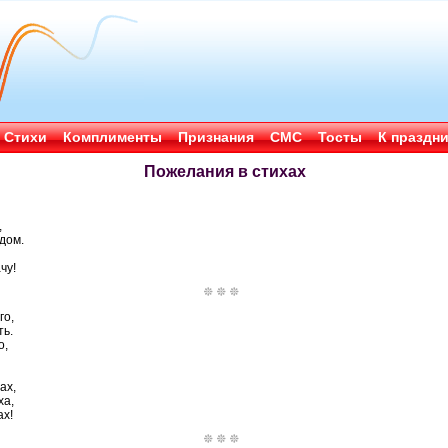
Стихи
Комплименты
Признания
СМС
Тосты
К праздн
Пожелания в стихах
,
ядом.
чу!
го,
ть.
о,
ах,
ха,
ах!