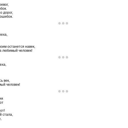
евог,
бок.
о дорог,
 ошибок.
пеха,
воим останется навек,
да любимый человек!
еха,
ь век,
мый человек!
ия
от
от!
й стала,
,