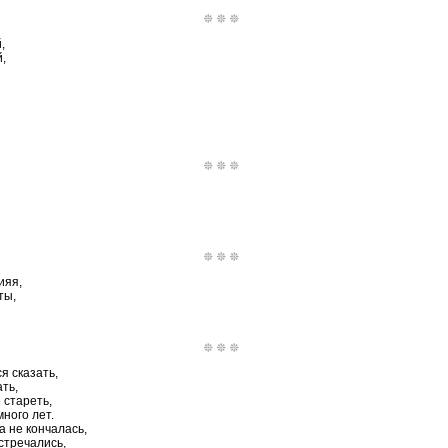
,
,
ияя,
ты,
я сказать,
ть,
 стареть,
ного лет.
а не кончалась,
стречались,