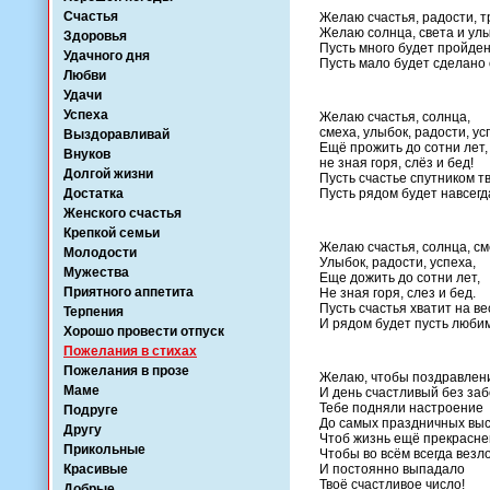
Счастья
Желаю счастья, радости, тр
Желаю солнца, света и улы
Здоровья
Пусть много будет пройден
Удачного дня
Пусть мало будет сделано
Любви
Удачи
Успеха
Желаю счастья, солнца,
смеха, улыбок, радости, ус
Выздоравливай
Ещё прожить до сотни лет,
Внуков
не зная горя, слёз и бед!
Долгой жизни
Пусть счастье спутником т
Достатка
Пусть рядом будет навсег
Женского счастья
Крепкой семьи
Желаю счастья, солнца, см
Молодости
Улыбок, радости, успеха,
Мужества
Еще дожить до сотни лет,
Приятного аппетита
Не зная горя, слез и бед.
Пусть счастья хватит на вес
Терпения
И рядом будет пусть люби
Хорошо провести отпуск
Пожелания в стихах
Пожелания в прозе
Желаю, чтобы поздравлен
Маме
И день счастливый без заб
Тебе подняли настроение
Подруге
До самых праздничных выс
Другу
Чтоб жизнь ещё прекрасне
Прикольные
Чтобы во всём всегда везло
Красивые
И постоянно выпадало
Твоё счастливое число!
Добрые