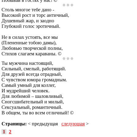
Побывав в гостях у нас! ©
Столь многое тебе дано -
Высокий рост и торс античный,
Душевный жар, и заодно
Глубокий голос эротичный.
Не в силах устоять, все мы
(Плененные тобою дамы),
Любовью творческой полны,
Стихов слагаем караваны. ©
Ты мужчина настоящий,
Сильный, смелый, работящий.
Для друзей всегда отрадный,
С чувством юмора громадным.
Самый умный для коллег,
И мудрейший человек.
Для любимой – шаловливый,
Сногсшибательный и милый,
Сексуальный, романтичный.
В общем, ты во всем отличный! ©
Страницы:
< предыдущая
следующая
>
1
2