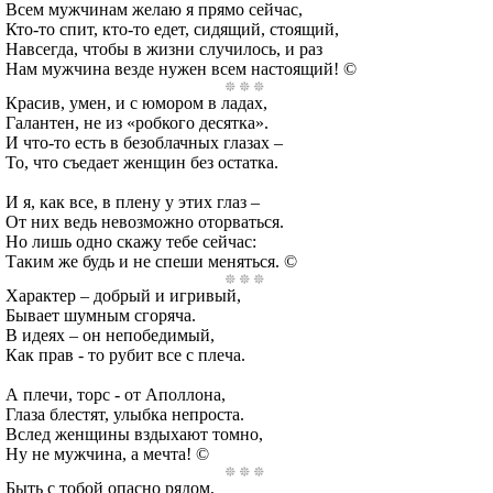
Всем мужчинам желаю я прямо сейчас,
Кто-то спит, кто-то едет, сидящий, стоящий,
Навсегда, чтобы в жизни случилось, и раз
Нам мужчина везде нужен всем настоящий! ©
Красив, умен, и с юмором в ладах,
Галантен, не из «робкого десятка».
И что-то есть в безоблачных глазах –
То, что съедает женщин без остатка.
И я, как все, в плену у этих глаз –
От них ведь невозможно оторваться.
Но лишь одно скажу тебе сейчас:
Таким же будь и не спеши меняться. ©
Характер – добрый и игривый,
Бывает шумным сгоряча.
В идеях – он непобедимый,
Как прав - то рубит все с плеча.
А плечи, торс - от Аполлона,
Глаза блестят, улыбка непроста.
Вслед женщины вздыхают томно,
Ну не мужчина, а мечта! ©
Быть с тобой опасно рядом,