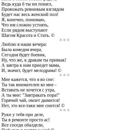
Ведь куда б ты ни пошел,
Провожать ревнивым взглядом
Будет нас весь женский пол!
Я, конечно, понимаю,
Что им сложно устоять,
Если рядом выступают
Шагом Красота и Стать. ©
Люблю я наши вечера:
Была комедия вчера,
Сегодня будет боевик,
Ну, что же, к дракам ты привык!
А завтра к нам приедет мама,
И, значит, будет мелодрама! ©
Мне кажется, что я во сне:
Ты так внимателен ко мне -
Вставать не хочется с утра,
А ты мне: "Завтракать пора!"
Горячий чай, омлет дымится!
Нет, это все-таки мне снится! ©
Руки у тебя при деле,
Ты в ремонте просто ас!
Все соседи обалдели,