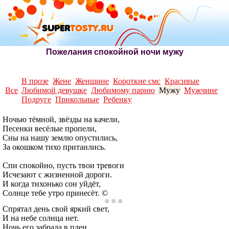
Пожелания спокойной ночи мужу
В прозе
Жене
Женщине
Короткие смс
Красивые
Все
Любимой девушке
Любимому парню
Мужу
Мужчине
Подруге
Прикольные
Ребенку
Ночью тёмной, звёзды на качели,
Песенки весёлые пропели,
Сны на нашу землю опустились,
За окошком тихо притаились.
Спи спокойно, пусть твои тревоги
Исчезают с жизненной дороги.
И когда тихонько сон уйдёт,
Солнце тебе утро принесёт. ©
Спрятал день свой яркий свет,
И на небе солнца нет.
Ночь его забрала в плен,