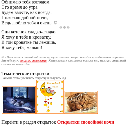
Обнимаю тебя взглядом.
Это время до утра
Будем вместе, как всегда.
Пожелаю доброй ночи,
Ведь люблю тебя я очень. ©
Спи котенок сладко-сладко,
Я хочу к тебе в кроватку,
В той кроватке ты лежишь,
Я хочу тебя, малыш!
© - Пожелания спокойной ночи мужу написаны специально для праздничного портала
SuperTosty.ru
нашими авторами
. Копирование возможно только при наличии активной
ссылки на наш сайт.
Тематические открытки:
Нажмите чтобы увеличить открытку и получить код
Перейти в раздел открыток
Открытки спокойной ночи