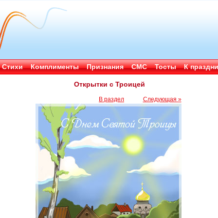
Стихи
Комплименты
Признания
СМС
Тосты
К праздн
Открытки с Троицей
В раздел
Следующая »