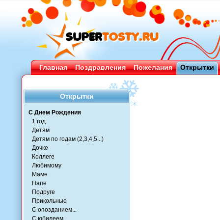
Главная
Поздравления
Пожелания
Открытки
Открытки
С Днем Рождения
1 год
Детям
Детям по годам (2,3,4,5...)
Дочке
Коллеге
Любимому
Маме
Папе
Подруге
Прикольные
С опозданием...
С юбилеем