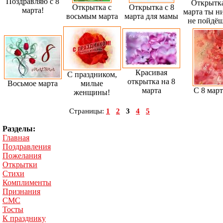
Поздравляю с 8
Открытка
Открытка с
Открытка с 8
марта!
марта ты н
восьмым марта
марта для мамы
не пойдёш
Красивая
С праздником,
открытка на 8
Восьмое марта
милые
марта
С 8 март
женщины!
Страницы:
1
2
3
4
5
Разделы:
Главная
Поздравления
Пожелания
Открытки
Стихи
Комплименты
Признания
СМС
Тосты
К празднику